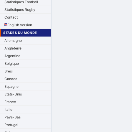
Statistiques Football
Statistiques Rugby
Contact
English version
STADES DU MONDE
Allemagne
Angleterre
Argentine
Belgique
Bresil
Canada
Espagne
Etats-Unis
France
Italie
Pays-Bas
Portugal