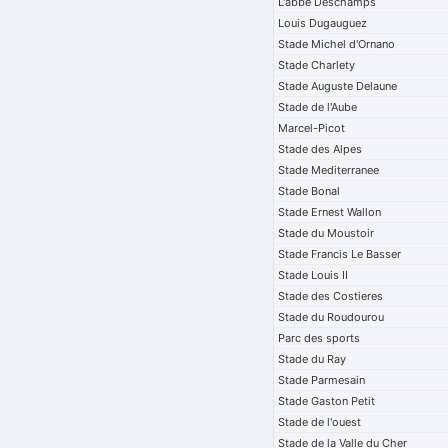
L'abbe Deschamps
Louis Dugauguez
Stade Michel d'Ornano
Stade Charlety
Stade Auguste Delaune
Stade de l'Aube
Marcel-Picot
Stade des Alpes
Stade Mediterranee
Stade Bonal
Stade Ernest Wallon
Stade du Moustoir
Stade Francis Le Basser
Stade Louis II
Stade des Costieres
Stade du Roudourou
Parc des sports
Stade du Ray
Stade Parmesain
Stade Gaston Petit
Stade de l'ouest
Stade de la Valle du Cher