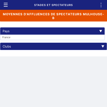
☰
⋮
STADES ET SPECTATEURS
MOYENNES D'AFFLUENCES DE SPECTATEURS MULHOUSE-
B
Pays
▼
France
Clubs
▼