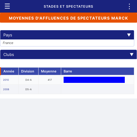
☰
⋮
STADES ET SPECTATEURS
MOYENNES D'AFFLUENCES DE SPECTATEURS MARCK
Pays
▼
France
Clubs
▼
Année
Division
Moyenne
Barre
2010
D4-A
417
2008
D5-A