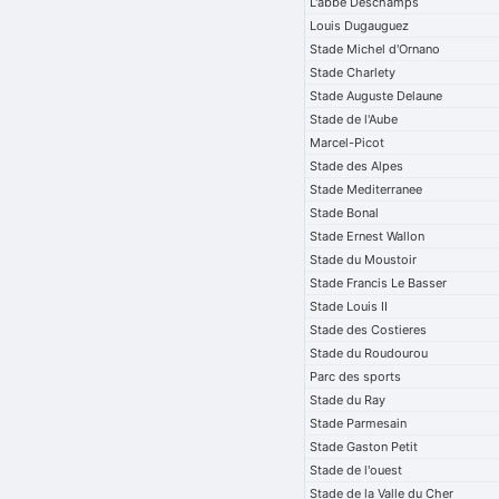
L'abbe Deschamps
Louis Dugauguez
Stade Michel d'Ornano
Stade Charlety
Stade Auguste Delaune
Stade de l'Aube
Marcel-Picot
Stade des Alpes
Stade Mediterranee
Stade Bonal
Stade Ernest Wallon
Stade du Moustoir
Stade Francis Le Basser
Stade Louis II
Stade des Costieres
Stade du Roudourou
Parc des sports
Stade du Ray
Stade Parmesain
Stade Gaston Petit
Stade de l'ouest
Stade de la Valle du Cher