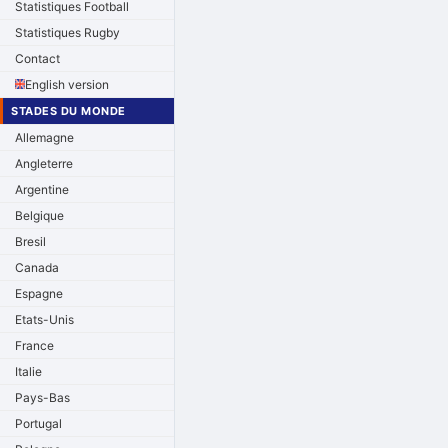
Statistiques Football
Statistiques Rugby
Contact
English version
STADES DU MONDE
Allemagne
Angleterre
Argentine
Belgique
Bresil
Canada
Espagne
Etats-Unis
France
Italie
Pays-Bas
Portugal