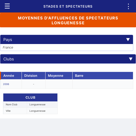
☰
⋮
STADES ET SPECTATEURS
MOYENNES D'AFFLUENCES DE SPECTATEURS
LONGUENESSE
Pays
▼
France
Clubs
▼
Année
Division
Moyenne
Barre
2006
-
CLUB
Nom Club
Longuenesse
Ville
Longuenesse