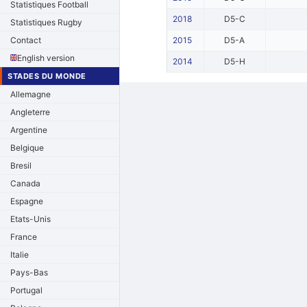
Statistiques Football
2018
D5-C
Statistiques Rugby
Contact
2015
D5-A
English version
2014
D5-H
STADES DU MONDE
Allemagne
Angleterre
Argentine
Belgique
Bresil
Canada
Espagne
Etats-Unis
France
Italie
Pays-Bas
Portugal