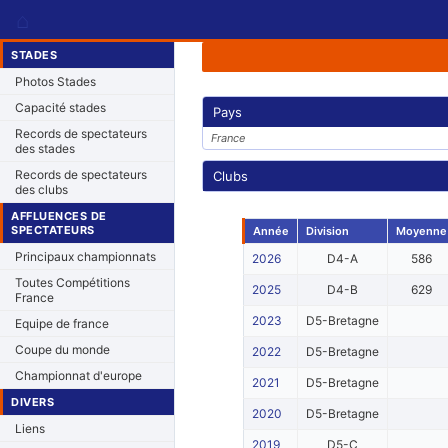
⌂
STADES
Photos Stades
Capacité stades
Pays
Records de spectateurs
France
des stades
Records de spectateurs
Clubs
des clubs
AFFLUENCES DE
SPECTATEURS
Année
Division
Moyenne
Principaux championnats
2026
D4-A
586
Toutes Compétitions
2025
D4-B
629
France
2023
D5-Bretagne
Equipe de france
Coupe du monde
2022
D5-Bretagne
Championnat d'europe
2021
D5-Bretagne
DIVERS
2020
D5-Bretagne
Liens
2019
D5-C