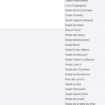
L'abbe Deschamps
Louis Dugauguez
Stade Michel d'Ornano
Stade Charlety
Stade Auguste Delaune
Stade de l'Aube
Marcel-Picot
Stade des Alpes
Stade Mediterranee
Stade Bonal
Stade Ernest Wallon
Stade du Moustoir
Stade Francis Le Basser
Stade Louis II
Stade des Costieres
Stade du Roudourou
Parc des sports
Stade du Ray
Stade Parmesain
Stade Gaston Petit
Stade de l'ouest
Stade de la Valle du Cher