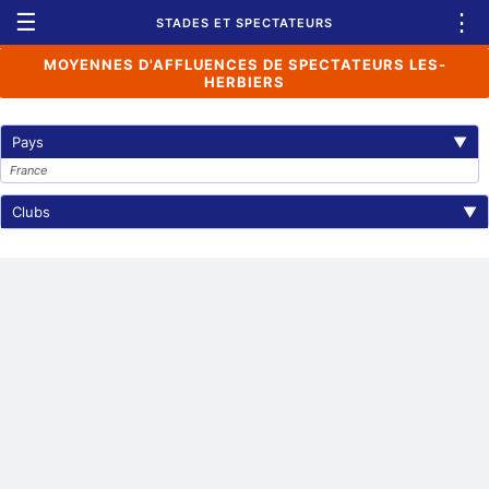
☰
⋮
STADES ET SPECTATEURS
MOYENNES D'AFFLUENCES DE SPECTATEURS LES-
HERBIERS
Pays
▼
France
Clubs
▼