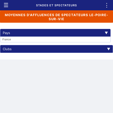
☰
⋮
STADES ET SPECTATEURS
MOYENNES D'AFFLUENCES DE SPECTATEURS LE-POIRE-
SUR-VIE
Pays
▼
France
Clubs
▼