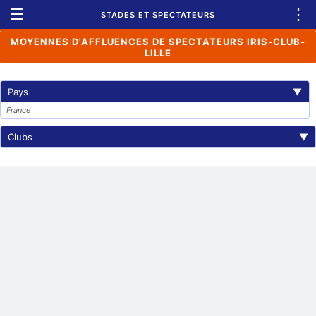
☰
⋮
STADES ET SPECTATEURS
MOYENNES D'AFFLUENCES DE SPECTATEURS IRIS-CLUB-
LILLE
Pays
▼
France
Clubs
▼