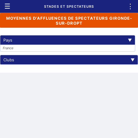
☰
⋮
STADES ET SPECTATEURS
MOYENNES D'AFFLUENCES DE SPECTATEURS GIRONDE-
SUR-DROPT
Pays
▼
France
Clubs
▼