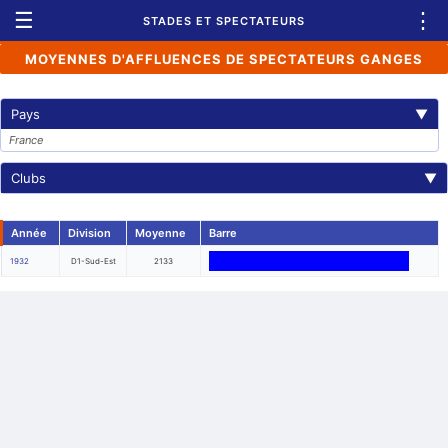
☰
⋮
STADES ET SPECTATEURS
MOYENNES D'AFFLUENCES DE SPECTATEURS GANGES
Pays
▼
France
Clubs
▼
Année
Division
Moyenne
Barre
1932
D1-Sud-Est
2133