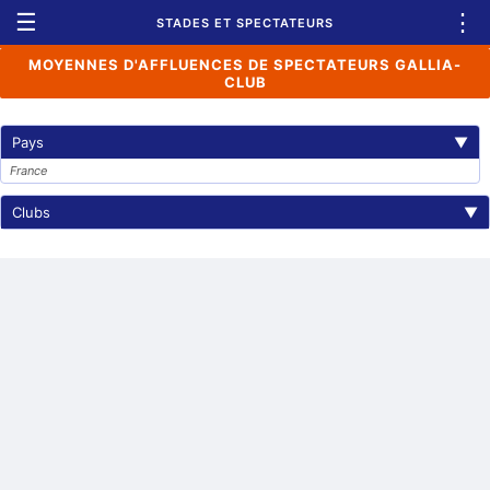
☰
⋮
STADES ET SPECTATEURS
MOYENNES D'AFFLUENCES DE SPECTATEURS GALLIA-
CLUB
Pays
▼
France
Clubs
▼