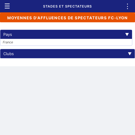
☰
⋮
STADES ET SPECTATEURS
MOYENNES D'AFFLUENCES DE SPECTATEURS FC-LYON
Pays
▼
France
Clubs
▼