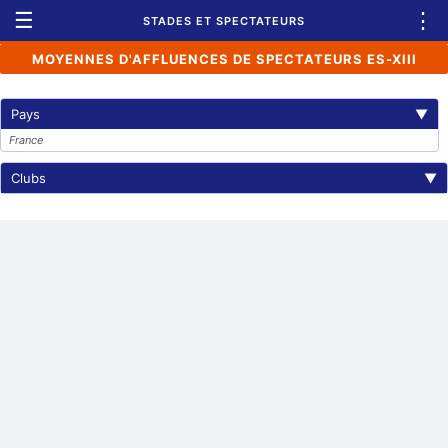
☰
⋮
STADES ET SPECTATEURS
MOYENNES D'AFFLUENCES DE SPECTATEURS ES-XIII
Pays
▼
France
Clubs
▼