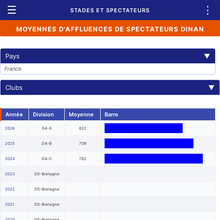
☰
⋮
STADES ET SPECTATEURS
MOYENNES D'AFFLUENCES DE SPECTATEURS DINAN
Pays
▼
France
Clubs
▼
Année
Division
Moyenne
Barre
2026
D4-A
622
2025
D4-B
709
2024
D4-C
782
2023
D5-Bretagne
2022
D5-Bretagne
2021
D5-Bretagne
2020
D5-Bretagne