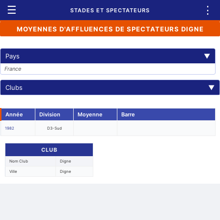
☰
⋮
STADES ET SPECTATEURS
MOYENNES D'AFFLUENCES DE SPECTATEURS DIGNE
Pays
▼
France
Clubs
▼
Année
Division
Moyenne
Barre
1982
D3-Sud
CLUB
Nom Club
Digne
Ville
Digne