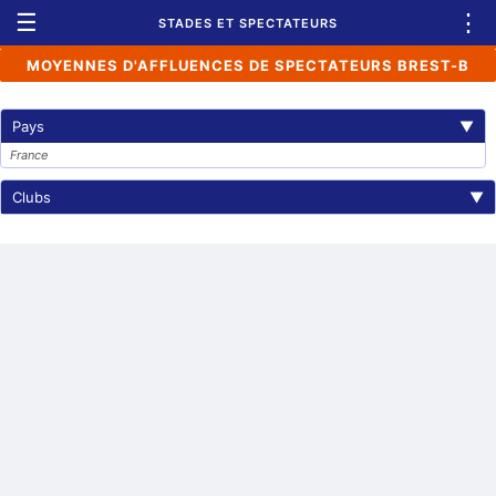
☰
⋮
STADES ET SPECTATEURS
MOYENNES D'AFFLUENCES DE SPECTATEURS BREST-B
Pays
▼
France
Clubs
▼