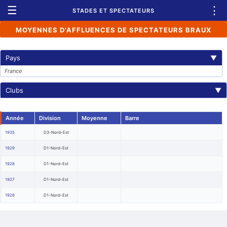
☰
⋮
STADES ET SPECTATEURS
MOYENNES D'AFFLUENCES DE SPECTATEURS BRAUX
Pays
▼
France
Clubs
▼
Année
Division
Moyenne
Barre
1935
D3-Nord-Est
1929
D1-Nord-Est
1928
D1-Nord-Est
1927
D1-Nord-Est
1926
D1-Nord-Est