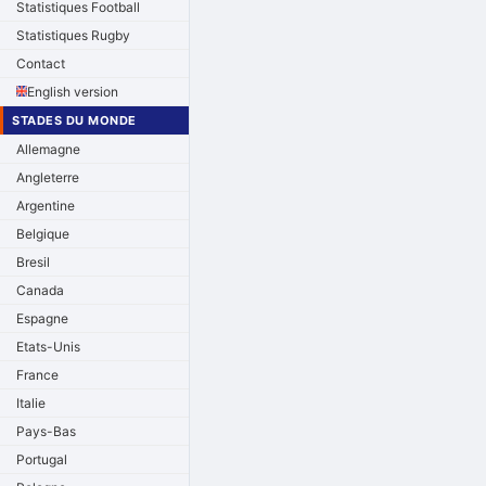
Statistiques Football
Statistiques Rugby
Contact
English version
STADES DU MONDE
Allemagne
Angleterre
Argentine
Belgique
Bresil
Canada
Espagne
Etats-Unis
France
Italie
Pays-Bas
Portugal