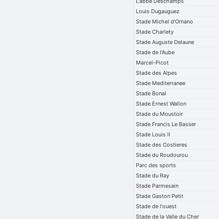
L'abbe Deschamps
Louis Dugauguez
Stade Michel d'Ornano
Stade Charlety
Stade Auguste Delaune
Stade de l'Aube
Marcel-Picot
Stade des Alpes
Stade Mediterranee
Stade Bonal
Stade Ernest Wallon
Stade du Moustoir
Stade Francis Le Basser
Stade Louis II
Stade des Costieres
Stade du Roudourou
Parc des sports
Stade du Ray
Stade Parmesain
Stade Gaston Petit
Stade de l'ouest
Stade de la Valle du Cher