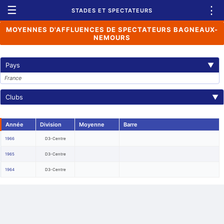
☰
⋮
STADES ET SPECTATEURS
MOYENNES D'AFFLUENCES DE SPECTATEURS BAGNEAUX-
NEMOURS
Pays
▼
France
Clubs
▼
Année
Division
Moyenne
Barre
1966
D3-Centre
1965
D3-Centre
1964
D3-Centre