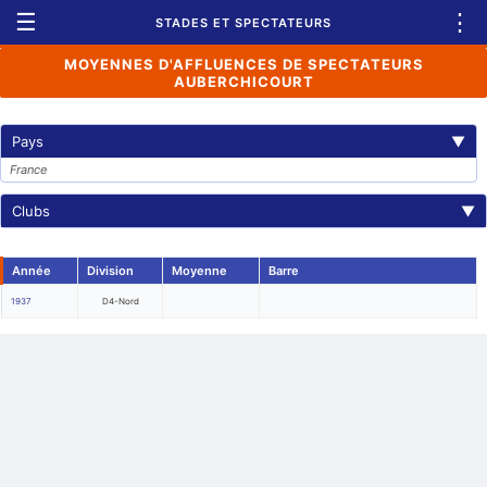
☰
⋮
STADES ET SPECTATEURS
MOYENNES D'AFFLUENCES DE SPECTATEURS
AUBERCHICOURT
Pays
▼
France
Clubs
▼
Année
Division
Moyenne
Barre
1937
D4-Nord