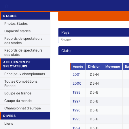
⌂
STADES
Photos Stades
Capacité stades
Pays
Records de spectateurs
France
des stades
Records de spectateurs
Clubs
des clubs
AFFLUENCES DE
SPECTATEURS
Année
Division
Moyenne
Ba
Principaux championnats
2001
D5-H
Toutes Compétitions
2000
D5-H
France
1998
D5-B
Equipe de france
Coupe du monde
1997
D5-B
Championnat d'europe
1996
D5-B
DIVERS
1995
D5-B
Liens
1994
D5-B