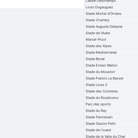
L'abbe Deschamps
Louis Dugauguez
Stade Michel d'Ornano
Stade Charlety
Stade Auguste Delaune
Stade de l'Aube
Marcel-Picot
Stade des Alpes
Stade Mediterranee
Stade Bonal
Stade Ernest Wallon
Stade du Moustoir
Stade Francis Le Basser
Stade Louis II
Stade des Costieres
Stade du Roudourou
Parc des sports
Stade du Ray
Stade Parmesain
Stade Gaston Petit
Stade de l'ouest
Stade de la Valle du Cher