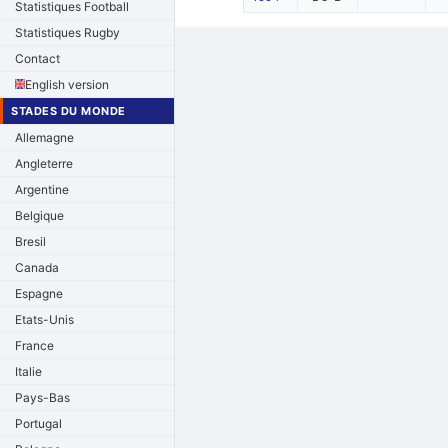
Statistiques Football
Statistiques Rugby
Contact
English version
STADES DU MONDE
Allemagne
Angleterre
Argentine
Belgique
Bresil
Canada
Espagne
Etats-Unis
France
Italie
Pays-Bas
Portugal