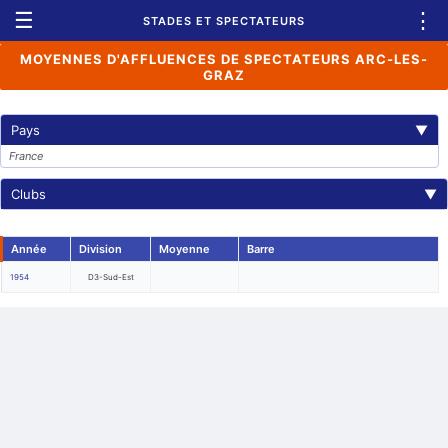
☰
⋮
STADES ET SPECTATEURS
MOYENNES D'AFFLUENCES DE SPECTATEURS ARC-LES-
GRAZ
Pays
▼
France
Clubs
▼
Année
Division
Moyenne
Barre
1954
D3-Sud-Est