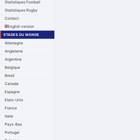
Statistiques Football
Statistiques Rugby
Contact
English version
STADES DU MONDE
Allemagne
Angleterre
Argentine
Belgique
Bresil
Canada
Espagne
Etats-Unis
France
Italie
Pays-Bas
Portugal