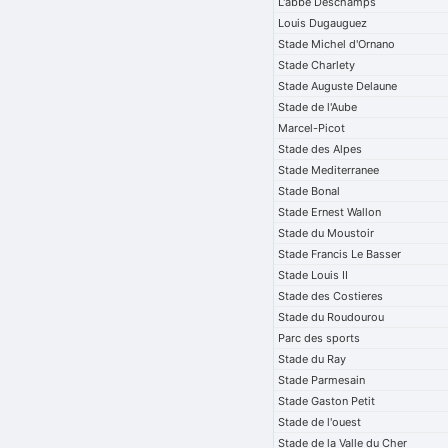
L'abbe Deschamps
Louis Dugauguez
Stade Michel d'Ornano
Stade Charlety
Stade Auguste Delaune
Stade de l'Aube
Marcel-Picot
Stade des Alpes
Stade Mediterranee
Stade Bonal
Stade Ernest Wallon
Stade du Moustoir
Stade Francis Le Basser
Stade Louis II
Stade des Costieres
Stade du Roudourou
Parc des sports
Stade du Ray
Stade Parmesain
Stade Gaston Petit
Stade de l'ouest
Stade de la Valle du Cher