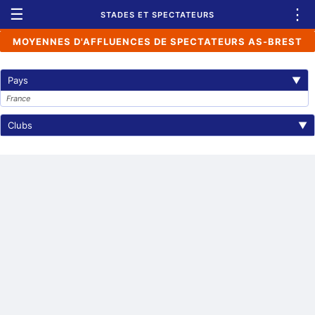
☰
⋮
STADES ET SPECTATEURS
MOYENNES D'AFFLUENCES DE SPECTATEURS AS-BREST
Pays
▼
France
Clubs
▼