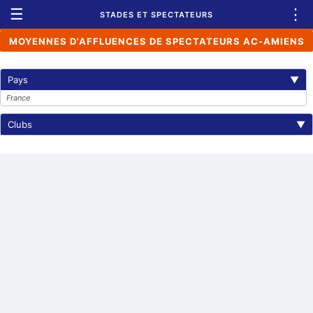
☰
⋮
STADES ET SPECTATEURS
MOYENNES D'AFFLUENCES DE SPECTATEURS AC-AMIENS
Pays
▼
France
Clubs
▼