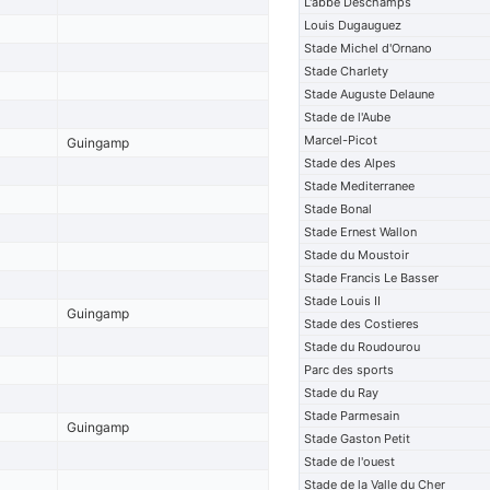
L'abbe Deschamps
Louis Dugauguez
Stade Michel d'Ornano
Stade Charlety
Stade Auguste Delaune
Stade de l'Aube
Marcel-Picot
Guingamp
Stade des Alpes
Stade Mediterranee
Stade Bonal
Stade Ernest Wallon
Stade du Moustoir
Stade Francis Le Basser
Stade Louis II
Guingamp
Stade des Costieres
Stade du Roudourou
Parc des sports
Stade du Ray
Stade Parmesain
Guingamp
Stade Gaston Petit
Stade de l'ouest
Stade de la Valle du Cher