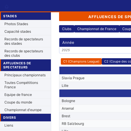
⌂
STADES
AFFLUENCES DE SP
Photos Stades
Clubs
Championnat de France
Coup
Capacité stades
Records de spectateurs
Année
des stades
2025
Records de spectateurs
des clubs
C1 (Champions League)
C2 (Coupe des c
AFFLUENCES DE
SPECTATEURS
Principaux championnats
Slavia Prague
Toutes Compétitions
Lille
France
Equipe de france
Bologne
Coupe du monde
Arsenal
Championnat d'europe
Brest
DIVERS
RB Salzbourg
Liens