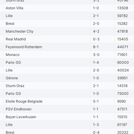
Sturm Graz
3-2
45796
Aston Villa
1-0
13508
Lille
2-1
59782
Brest
2-0
15282
Manchester City
4-2
47818
Real Madrid
0-3
15405
Feyenoord Rotterdam
6-1
44071
Monaco
3-0
71601
Paris-SG
1-4
60000
Lille
2-0
40024
Gérone
1-0
39951
Sturm Graz
2-1
14518
Paris-SG
1-0
75000
Etoile Rouge Belgrade
5-1
9590
PSV Eindhoven
1-1
47511
Bayer Leverkusen
1-1
15510
Lille
1-3
61197
Brest
0-4
20232