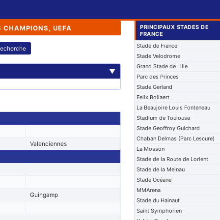
PRINCIPAUX STADES DE
S CHAMPIONS, UEFA
FRANCE
Stade de France
echerche
Stade Velodrome
Grand Stade de Lille
▼
Parc des Princes
Stade Gerland
Felix Bollaert
La Beaujoire Louis Fonteneau
Stadium de Toulouse
Stade Geoffroy Guichard
Chaban Delmas (Parc Lescure)
Valenciennes
La Mosson
Stade de la Route de Lorient
Stade de la Meinau
Stade Océane
MMArena
Guingamp
Stade du Hainaut
Saint Symphorien