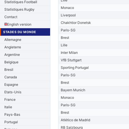
Lille
Statistiques Football
Monaco
Statistiques Rugby
Liverpool
Contact
Chakhtior Donetsk
English version
Paris-SG
STADES DU MONDE
Brest
Allemagne
Lille
Angleterre
Inter Milan
Argentine
VfB Stuttgart
Belgique
Sporting Portugal
Bresil
Paris-SG
Canada
Brest
Espagne
Bayern Munich
Etats-Unis
Monaco
France
Paris-SG
Italie
Brest
Pays-Bas
Atlético de Madrid
Portugal
RB Salzbourg