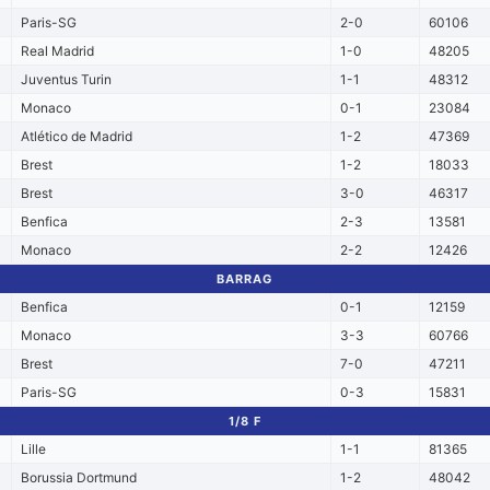
Paris-SG
2-0
60106
Real Madrid
1-0
48205
Juventus Turin
1-1
48312
Monaco
0-1
23084
Atlético de Madrid
1-2
47369
Brest
1-2
18033
Brest
3-0
46317
Benfica
2-3
13581
Monaco
2-2
12426
BARRAG
Benfica
0-1
12159
Monaco
3-3
60766
Brest
7-0
47211
Paris-SG
0-3
15831
1/8 F
Lille
1-1
81365
Borussia Dortmund
1-2
48042