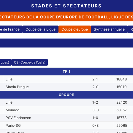
STADES ET SPECTATEURS
ECTATEURS DE LA COUPE D'EUROPE DE FOOTBALL, LIGUE DE
e de France
Coupe de la Ligue
Coupe d'europe
Synthese annuelle
R
oupes)
C3 (Coupe de l'uefa)
TP 1
Lille
2-1
18848
Slavia Prague
2-0
15019
GROUPE
Lille
1-2
22420
Monaco
3-0
60157
PSV Eindhoven
1-0
15778
Paris-SG
0-3
25065