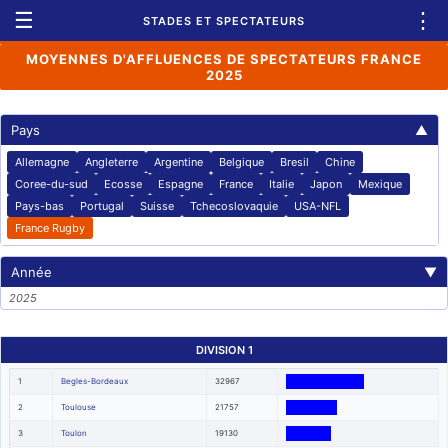
☰
⋮
STADES ET SPECTATEURS
MOYENNES D'AFFLUENCES DE SPECTATEURS FRANCE
2025
Pays
▲
Allemagne
Angleterre
Argentine
Belgique
Bresil
Chine
Coree-du-sud
Ecosse
Espagne
France
Italie
Japon
Mexique
Pays-bas
Portugal
Suisse
Tchecoslovaquie
USA-NFL
France Rugby
Année
▼
2025
DIVISION 1
1
Begles-Bordeaux
32967
2
Toulouse
21757
3
Toulon
19130