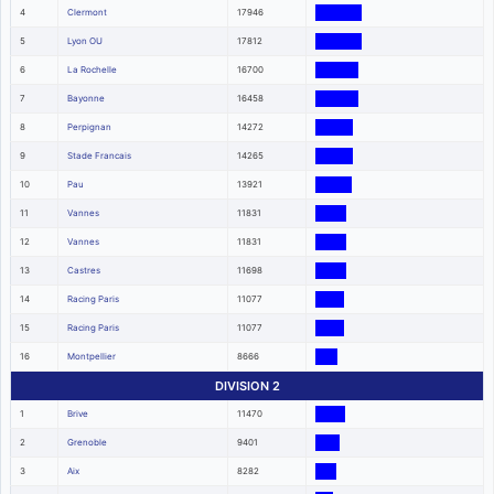
4
Clermont
17946
5
Lyon OU
17812
6
La Rochelle
16700
7
Bayonne
16458
8
Perpignan
14272
9
Stade Francais
14265
10
Pau
13921
11
Vannes
11831
12
Vannes
11831
13
Castres
11698
14
Racing Paris
11077
15
Racing Paris
11077
16
Montpellier
8666
DIVISION 2
1
Brive
11470
2
Grenoble
9401
3
Aix
8282