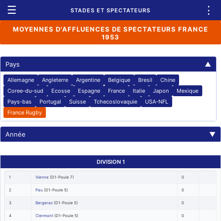
☰
⋮
STADES ET SPECTATEURS
MOYENNES D'AFFLUENCES DE SPECTATEURS FRANCE
1953
Pays
▲
Allemagne
Angleterre
Argentine
Belgique
Bresil
Chine
Coree-du-sud
Ecosse
Espagne
France
Italie
Japon
Mexique
Pays-bas
Portugal
Suisse
Tchecoslovaquie
USA-NFL
France Rugby
Année
▼
DIVISION 1
1
Vienne
(D1-Poule 7)
0
2
Pau
(D1-Poule 5)
0
3
Bergerac
(D1-Poule 5)
0
4
Clermont
(D1-Poule 5)
0