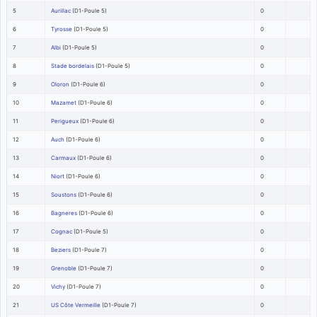
5
Aurillac
(D1-Poule 5)
0
6
Tyrosse
(D1-Poule 5)
0
7
Albi
(D1-Poule 5)
0
8
Stade bordelais
(D1-Poule 5)
0
9
Oloron
(D1-Poule 6)
0
10
Mazamet
(D1-Poule 6)
0
11
Perigueux
(D1-Poule 6)
0
12
Auch
(D1-Poule 6)
0
13
Carmaux
(D1-Poule 6)
0
14
Niort
(D1-Poule 6)
0
15
Soustons
(D1-Poule 6)
0
16
Bagneres
(D1-Poule 6)
0
17
Cognac
(D1-Poule 5)
0
18
Beziers
(D1-Poule 7)
0
19
Grenoble
(D1-Poule 7)
0
20
Vichy
(D1-Poule 7)
0
21
US Côte Vermeille
(D1-Poule 7)
0