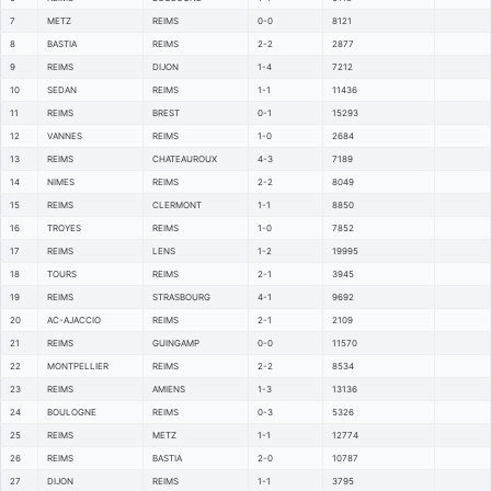
7
METZ
REIMS
0-0
8121
8
BASTIA
REIMS
2-2
2877
9
REIMS
DIJON
1-4
7212
10
SEDAN
REIMS
1-1
11436
11
REIMS
BREST
0-1
15293
12
VANNES
REIMS
1-0
2684
13
REIMS
CHATEAUROUX
4-3
7189
14
NIMES
REIMS
2-2
8049
15
REIMS
CLERMONT
1-1
8850
16
TROYES
REIMS
1-0
7852
17
REIMS
LENS
1-2
19995
18
TOURS
REIMS
2-1
3945
19
REIMS
STRASBOURG
4-1
9692
20
AC-AJACCIO
REIMS
2-1
2109
21
REIMS
GUINGAMP
0-0
11570
22
MONTPELLIER
REIMS
2-2
8534
23
REIMS
AMIENS
1-3
13136
24
BOULOGNE
REIMS
0-3
5326
25
REIMS
METZ
1-1
12774
26
REIMS
BASTIA
2-0
10787
27
DIJON
REIMS
1-1
3795