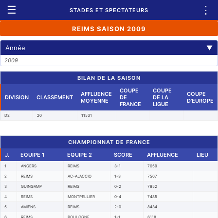
☰
⋮
STADES ET SPECTATEURS
REIMS SAISON 2009
Année
▼
2009
BILAN DE LA SAISON
COUPE
COUPE
AFFLUENCE
COUPE
DIVISION
CLASSEMENT
DE
DE LA
MOYENNE
D'EUROPE
FRANCE
LIGUE
D2
20
11531
CHAMPIONNAT DE FRANCE
J.
EQUIPE 1
EQUIPE 2
SCORE
AFFLUENCE
LIEU
1
ANGERS
REIMS
3-1
7059
2
REIMS
AC-AJACCIO
1-3
7567
3
GUINGAMP
REIMS
0-2
7852
4
REIMS
MONTPELLIER
0-4
7485
5
AMIENS
REIMS
2-0
8434
6
REIMS
BOULOGNE
1-1
6118