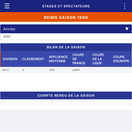
☰
⋮
STADES ET SPECTATEURS
REIMS SAISON 1999
Année
▼
1999
BILAN DE LA SAISON
COUPE
COUPE
AFFLUENCE
COUPE
DIVISION
CLASSEMENT
DE
DE LA
MOYENNE
D'EUROPE
FRANCE
LIGUE
D4-A
3
2183
prelim
-
COMPTE RENDU DE LA SAISON
-
Retour