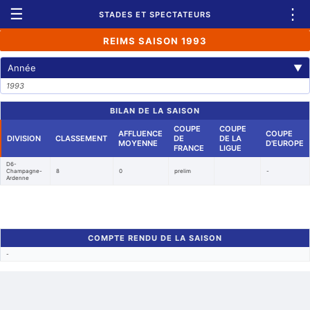
☰
⋮
STADES ET SPECTATEURS
REIMS SAISON 1993
Année
▼
1993
BILAN DE LA SAISON
COUPE
COUPE
AFFLUENCE
COUPE
DIVISION
CLASSEMENT
DE
DE LA
MOYENNE
D'EUROPE
FRANCE
LIGUE
D6-
Champagne-
8
0
prelim
-
Ardenne
COMPTE RENDU DE LA SAISON
-
Retour