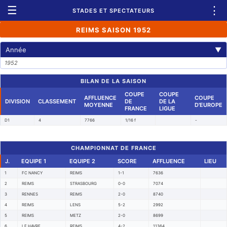
☰
⋮
STADES ET SPECTATEURS
REIMS SAISON 1952
Année
▼
1952
BILAN DE LA SAISON
COUPE
COUPE
AFFLUENCE
COUPE
DIVISION
CLASSEMENT
DE
DE LA
MOYENNE
D'EUROPE
FRANCE
LIGUE
D1
4
7766
1/16 f
-
CHAMPIONNAT DE FRANCE
J.
EQUIPE 1
EQUIPE 2
SCORE
AFFLUENCE
LIEU
1
FC NANCY
REIMS
1-1
7636
2
REIMS
STRASBOURG
0-0
7074
3
RENNES
REIMS
2-0
8740
4
REIMS
LENS
5-2
2992
5
REIMS
METZ
2-0
8699
6
LE HAVRE
REIMS
4-2
11364