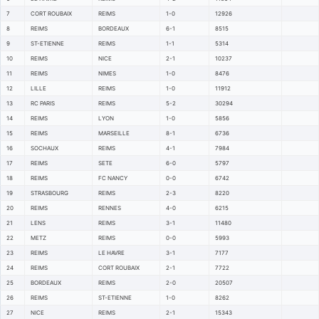
7
CORT ROUBAIX
REIMS
1-0
12926
8
REIMS
BORDEAUX
6-1
8515
9
ST-ETIENNE
REIMS
1-1
5314
10
REIMS
NICE
2-1
10237
11
REIMS
NIMES
1-0
8476
12
LILLE
REIMS
1-0
11912
13
RC PARIS
REIMS
5-2
30294
14
REIMS
LYON
1-0
5856
15
REIMS
MARSEILLE
8-1
6736
16
SOCHAUX
REIMS
4-1
7984
17
REIMS
SETE
6-0
5797
18
REIMS
FC NANCY
0-0
6742
19
STRASBOURG
REIMS
2-3
8220
20
REIMS
RENNES
4-0
6215
21
LENS
REIMS
3-1
11480
22
METZ
REIMS
0-0
5993
23
REIMS
LE HAVRE
3-1
7177
24
REIMS
CORT ROUBAIX
2-1
7722
25
BORDEAUX
REIMS
2-0
20507
26
REIMS
ST-ETIENNE
1-0
8262
27
NICE
REIMS
2-1
15343