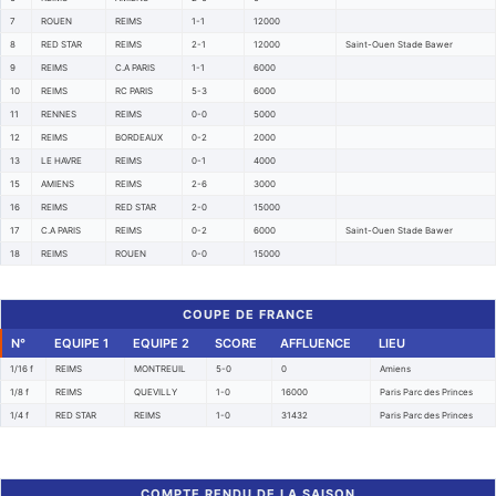
7
ROUEN
REIMS
1-1
12000
8
RED STAR
REIMS
2-1
12000
Saint-Ouen Stade Bawer
9
REIMS
C.A PARIS
1-1
6000
10
REIMS
RC PARIS
5-3
6000
11
RENNES
REIMS
0-0
5000
12
REIMS
BORDEAUX
0-2
2000
13
LE HAVRE
REIMS
0-1
4000
15
AMIENS
REIMS
2-6
3000
16
REIMS
RED STAR
2-0
15000
17
C.A PARIS
REIMS
0-2
6000
Saint-Ouen Stade Bawer
18
REIMS
ROUEN
0-0
15000
COUPE DE FRANCE
N°
EQUIPE 1
EQUIPE 2
SCORE
AFFLUENCE
LIEU
1/16 f
REIMS
MONTREUIL
5-0
0
Amiens
1/8 f
REIMS
QUEVILLY
1-0
16000
Paris Parc des Princes
1/4 f
RED STAR
REIMS
1-0
31432
Paris Parc des Princes
COMPTE RENDU DE LA SAISON