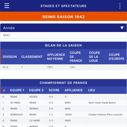
☰
⋮
STADES ET SPECTATEURS
REIMS SAISON 1942
Année
▼
1942
BILAN DE LA SAISON
COUPE
COUPE
AFFLUENCE
COUPE
DIVISION
CLASSEMENT
DE
DE LA
MOYENNE
D'EUROPE
FRANCE
LIGUE
D1-O
1
7971
1/4 f
-
-
CHAMPIONNAT DE FRANCE
J.
EQUIPE 1
EQUIPE 2
SCORE
AFFLUENCE
LIEU
0
REIMS
ROUEN
0-0
0
1
RC PARIS
REIMS
0-3
8900
Saint-Ouen Stade Bawer
2
REIMS
RENNES
5-0
6000
3
BORDEAUX
REIMS
1-2
10000
Chaban Delmas (Parc Lescure)
4
REIMS
LE HAVRE
3-2
5800
6
REIMS
AMIENS
2-0
0