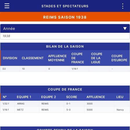
☰
⋮
STADES ET SPECTATEURS
REIMS SAISON 1938
Année
▼
1938
BILAN DE LA SAISON
COUPE
COUPE
AFFLUENCE
COUPE
DIVISION
CLASSEMENT
DE
DE LA
MOYENNE
D'EUROPE
FRANCE
LIGUE
D2
10
0
1/16 f
-
COUPE DE FRANCE
N°
EQUIPE 1
EQUIPE 2
SCORE
AFFLUENCE
LIEU
1/32 f
ARRAS
REIMS
0-1
3000
1/16 f
METZ
REIMS
5-0
5000
Nancy