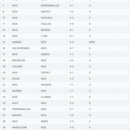
7
NICE
PERPIGNAN USA
3-1
0
8
NICE
NANTES
1-0
0
10
NICE
SOCHAUX
2-2
0
11
NICE
TOULON
1-5
0
13
NICE
BEZIERS
4-1
0
14
NICE
LYON
0-1
0
15
ANGERS
NICE
3-0
8500
16
VALENCIENNES
NICE
3-1
0
17
NICE
AMIENS
1-2
0
18
BESANCON
NICE
3-0
0
19
COLMAR
NICE
4-0
0
20
NICE
TROYES
3-1
0
21
DOUAI
NICE
1-0
0
22
NICE
AVIGNON
1-1
0
23
ANTIBES
NICE
1-1
0
24
NICE
LE MANS
1-1
0
25
ALES
NICE
5-3
0
26
PERPIGNAN USA
NICE
0-1
0
27
NANTES
NICE
1-0
0
28
NICE
NIMES
1-0
0
29
ANGOULEME
NICE
2-0
0