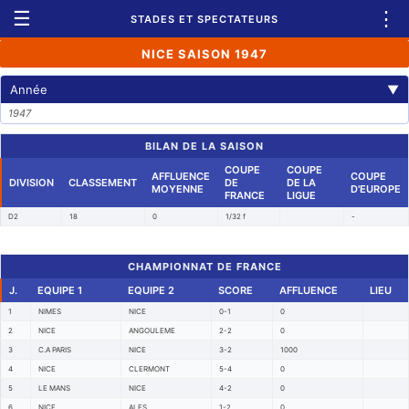
☰
⋮
STADES ET SPECTATEURS
NICE SAISON 1947
Année
▼
1947
BILAN DE LA SAISON
COUPE
COUPE
AFFLUENCE
COUPE
DIVISION
CLASSEMENT
DE
DE LA
MOYENNE
D'EUROPE
FRANCE
LIGUE
D2
18
0
1/32 f
-
CHAMPIONNAT DE FRANCE
J.
EQUIPE 1
EQUIPE 2
SCORE
AFFLUENCE
LIEU
1
NIMES
NICE
0-1
0
2
NICE
ANGOULEME
2-2
0
3
C.A PARIS
NICE
3-2
1000
4
NICE
CLERMONT
5-4
0
5
LE MANS
NICE
4-2
0
6
NICE
ALES
1-2
0