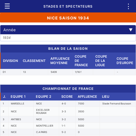
☰
⋮
STADES ET SPECTATEURS
NICE SAISON 1934
Année
▼
1934
BILAN DE LA SAISON
COUPE
COUPE
AFFLUENCE
COUPE
DIVISION
CLASSEMENT
DE
DE LA
MOYENNE
D'EUROPE
FRANCE
LIGUE
D1
13
5409
1/16 f
-
CHAMPIONNAT DE FRANCE
J.
EQUIPE 1
EQUIPE 2
SCORE
AFFLUENCE
LIEU
1
MARSEILLE
NICE
4-0
7000
Stade Fernand Bouisson
EXCELSIOR
2
NICE
3-3
3500
ROUBAIX
3
ANTIBES
NICE
3-2
5000
4
NICE
MONTPELLIER
1-1
5000
5
NICE
C.A PARIS
5-2
0