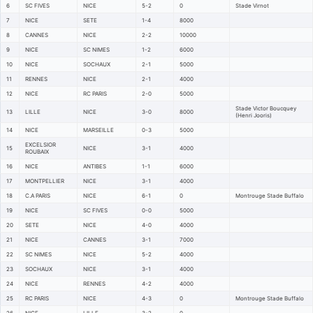
6
SC FIVES
NICE
5-2
0
Stade Virnot
7
NICE
SETE
1-4
8000
8
CANNES
NICE
2-2
10000
9
NICE
SC NIMES
1-2
6000
10
NICE
SOCHAUX
2-1
5000
11
RENNES
NICE
2-1
4000
12
NICE
RC PARIS
2-0
5000
Stade Victor Boucquey
13
LILLE
NICE
3-0
8000
(Henri Jooris)
14
NICE
MARSEILLE
0-3
5000
EXCELSIOR
15
NICE
3-1
4000
ROUBAIX
16
NICE
ANTIBES
1-1
6000
17
MONTPELLIER
NICE
3-1
4000
18
C.A PARIS
NICE
6-1
0
Montrouge Stade Buffalo
19
NICE
SC FIVES
0-0
5000
20
SETE
NICE
4-0
4000
21
NICE
CANNES
3-1
7000
22
SC NIMES
NICE
5-2
4000
23
SOCHAUX
NICE
3-1
4000
24
NICE
RENNES
4-2
4000
25
RC PARIS
NICE
4-3
0
Montrouge Stade Buffalo