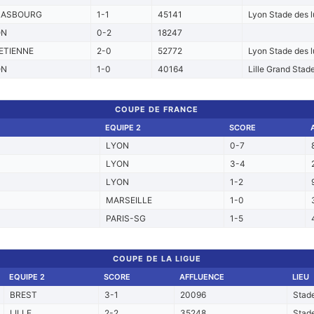
RASBOURG
1-1
45141
Lyon Stade des 
ON
0-2
18247
ETIENNE
2-0
52772
Lyon Stade des 
ON
1-0
40164
Lille Grand Stade
COUPE DE FRANCE
EQUIPE 2
SCORE
LYON
0-7
LYON
3-4
LYON
1-2
MARSEILLE
1-0
PARIS-SG
1-5
COUPE DE LA LIGUE
EQUIPE 2
SCORE
AFFLUENCE
LIEU
BREST
3-1
20096
Stade
LILLE
2-2
35248
Stade