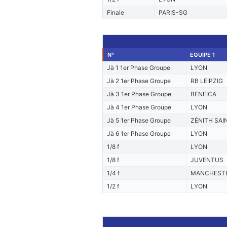
Finale
PARIS-SG
N°
EQUIPE 1
Jà 1 1er Phase Groupe
LYON
Jà 2 1er Phase Groupe
RB LEIPZIG
Jà 3 1er Phase Groupe
BENFICA
Jà 4 1er Phase Groupe
LYON
Jà 5 1er Phase Groupe
ZÉNITH SA
Jà 6 1er Phase Groupe
LYON
1/8 f
LYON
1/8 f
JUVENTUS
1/4 f
MANCHESTE
1/2 f
LYON