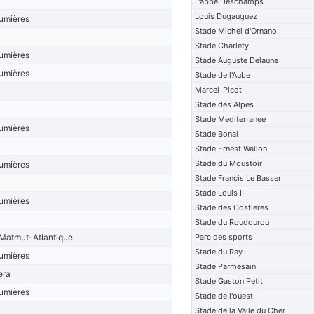
L'abbe Deschamps
Louis Dugauguez
lumières
Stade Michel d'Ornano
Stade Charlety
lumières
Stade Auguste Delaune
lumières
Stade de l'Aube
Marcel-Picot
Stade des Alpes
Stade Mediterranee
lumières
Stade Bonal
Stade Ernest Wallon
Stade du Moustoir
lumières
Stade Francis Le Basser
Stade Louis II
lumières
Stade des Costieres
Stade du Roudourou
Matmut-Atlantique
Parc des sports
Stade du Ray
lumières
Stade Parmesain
era
Stade Gaston Petit
lumières
Stade de l'ouest
Stade de la Valle du Cher