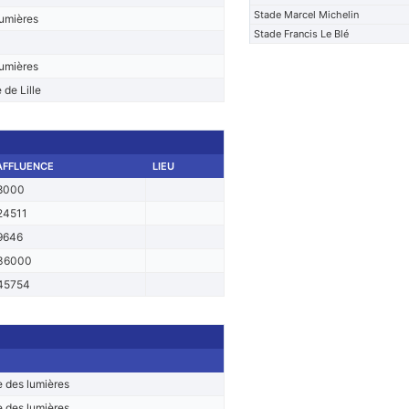
Stade Marcel Michelin
lumières
Stade Francis Le Blé
lumières
 de Lille
AFFLUENCE
LIEU
8000
24511
9646
36000
45754
 des lumières
 des lumières