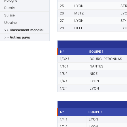
Pologne
25
LYON
ST
Russie
26
METZ
LY
Suisse
27
LYON
ST-
Ukraine
28
LILLE
LY
>>
Classement mondial
>>
Autres pays
N°
EQUIPE 1
1/32 f
BOURG-PERONNAS
1/16 f
NANTES
1/8 f
NICE
1/4 f
LYON
1/2 f
LYON
N°
EQUIPE 1
1/4 f
LYON
1/2 f
LYON