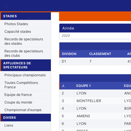
⌂
STADES
Photos Stades
Année
Capacité stades
2020
Records de spectateurs
des stades
Records de spectateurs
DIVISION
CLASSEMENT
A
des clubs
D1
7
4
AFFLUENCES DE
SPECTATEURS
Principaux championnats
Toutes Compétitions
J.
EQUIPE 1
EQU
France
2
LYON
AN
Equipe de france
3
MONTPELLIER
LY
Coupe du monde
4
LYON
BO
Championnat d'europe
5
AMIENS
LY
DIVERS
6
LYON
PAR
Liens