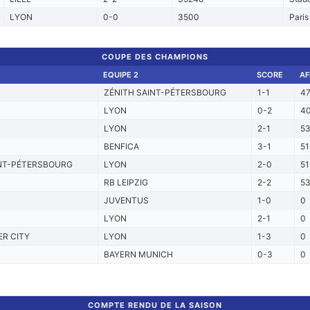
LYON
0-0
3500
Paris
COUPE DES CHAMPIONS
EQUIPE 2
SCORE
AF
ZÉNITH SAINT-PÉTERSBOURG
1-1
4
LYON
0-2
4
LYON
2-1
5
BENFICA
3-1
51
INT-PÉTERSBOURG
LYON
2-0
51
RB LEIPZIG
2-2
5
JUVENTUS
1-0
0
LYON
2-1
0
R CITY
LYON
1-3
0
BAYERN MUNICH
0-3
0
COMPTE RENDU DE LA SAISON