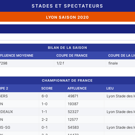
STADES ET SPECTATEURS
LYON SAISON 2020
BILAN DE LA SAISON
FFLUENCE MOYENNE
COUPE DE FRANCE
COUPE DE LA L
7298
1/2 f
finale
CHAMPIONNAT DE FRANCE
IPE 2
SCORE
AFFLUENCE
LIEU
GERS
6-0
49871
Lyon Stade des 
ON
1-0
19387
RDEAUX
1-1
52327
Lyon Stade des 
ON
2-2
12577
IS-SG
0-1
54583
Lyon Stade des 