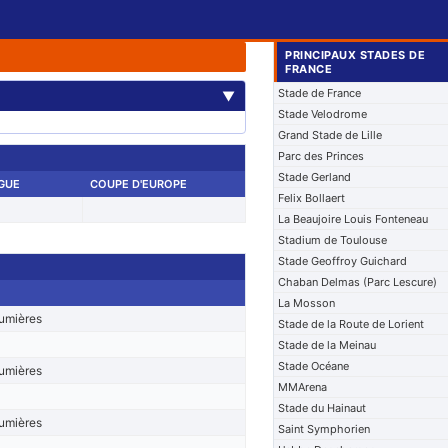
PRINCIPAUX STADES DE
FRANCE
Stade de France
▼
Stade Velodrome
Grand Stade de Lille
Parc des Princes
Stade Gerland
IGUE
COUPE D'EUROPE
Felix Bollaert
La Beaujoire Louis Fonteneau
Stadium de Toulouse
Stade Geoffroy Guichard
Chaban Delmas (Parc Lescure)
La Mosson
lumières
Stade de la Route de Lorient
Stade de la Meinau
Stade Océane
lumières
MMArena
Stade du Hainaut
lumières
Saint Symphorien