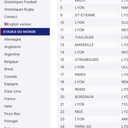
7
BREST
LY
Statistiques Football
8
LYON
NA
Statistiques Rugby
9
ST-ETIENNE
LY
Contact
10
LYON
DIJ
English version
11
LYON
ME
STADES DU MONDE
12
TOULOUSE
LY
Allemagne
13
MARSEILLE
LY
Angleterre
14
LYON
NIC
Argentine
15
STRASBOURG
LY
Belgique
16
LYON
LIL
Bresil
17
NIMES
LY
Canada
18
LYON
RE
Espagne
19
REIMS
LY
Etats-Unis
20
BORDEAUX
LY
France
21
LYON
TO
Italie
22
NICE
LY
Pays-Bas
23
LYON
AMI
Portugal
24
PARIS-SG
LY