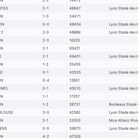
ON
2-2
14472
NTES
0-1
46647
Lyon Stade des 
ON
1-0
34071
ON
0-0
48454
Lyon Stade des 
TZ
2-0
48889
Lyon Stade des 
ON
2-3
16225
ON
2-1
65421
E
2-1
49401
Lyon Stade des 
ON
1-2
25455
LE
0-1
42535
Lyon Stade des 
ON
0-4
12801
NNES
0-1
45010
Lyon Stade des 
ON
1-1
17257
ON
1-2
28737
Bordeaux Stade 
ULOUSE
3-0
42582
Lyon Stade des 
ON
2-1
23553
Nice Allianz Rivi
ENS
0-0
36670
Lyon Stade des 
ON
4-2
47529