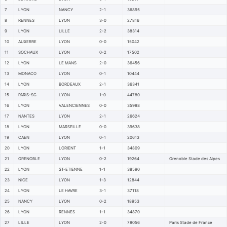
7
LYON
NANCY
2-1
36895
8
RENNES
LYON
3-0
27816
9
LYON
LILLE
2-2
38314
10
AUXERRE
LYON
0-0
15042
11
SOCHAUX
LYON
0-2
17502
12
LYON
LE MANS
2-0
36456
13
MONACO
LYON
0-1
10444
14
LYON
BORDEAUX
2-1
36341
15
PARIS-SG
LYON
1-0
44780
16
LYON
VALENCIENNES
0-0
35988
17
NANTES
LYON
2-1
26624
18
LYON
MARSEILLE
0-0
39638
19
CAEN
LYON
0-1
20613
20
LYON
LORIENT
1-1
34809
21
GRENOBLE
LYON
0-2
19264
Grenoble Stade des Alpes
22
LYON
ST-ETIENNE
1-1
38590
23
NICE
LYON
1-3
12844
24
LYON
LE HAVRE
3-1
37118
25
NANCY
LYON
0-2
18953
26
LYON
RENNES
1-1
34870
27
LILLE
LYON
2-0
78056
Paris Stade de France