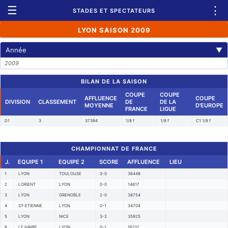
☰
⋮
STADES ET SPECTATEURS
LYON SAISON 2009
Année
▼
2009
BILAN DE LA SAISON
COUPE
COUPE
AFFLUENCE
COUPE
DIVISION
CLASSEMENT
DE
DE LA
MOYENNE
D'EUROPE
FRANCE
LIGUE
D1
3
37394
1/8 f
1/8 f
C1 1/8 f
CHAMPIONNAT DE FRANCE
J.
EQUIPE 1
EQUIPE 2
SCORE
AFFLUENCE
LIEU
1
LYON
TOULOUSE
3-0
36448
2
LORIENT
LYON
0-0
14617
3
LYON
GRENOBLE
2-0
38754
4
ST-ETIENNE
LYON
0-1
34704
5
LYON
NICE
3-2
35925
6
LE HAVRE
LYON
0-1
16211