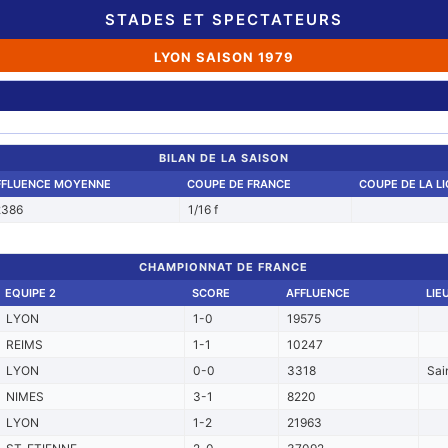
STADES ET SPECTATEURS
LYON SAISON 1979
BILAN DE LA SAISON
FFLUENCE MOYENNE
COUPE DE FRANCE
COUPE DE LA L
2386
1/16 f
CHAMPIONNAT DE FRANCE
EQUIPE 2
SCORE
AFFLUENCE
LIE
LYON
1-0
19575
REIMS
1-1
10247
LYON
0-0
3318
Sai
NIMES
3-1
8220
LYON
1-2
21963