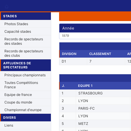
⌂
STADES
Photos Stades
Année
Capacité stades
1979
Records de spectateurs
des stades
Records de spectateurs
DIVISION
CLASSEMENT
A
des clubs
D1
7
1
AFFLUENCES DE
SPECTATEURS
Principaux championnats
Toutes Compétitions
J.
EQUIPE 1
France
1
STRASBOURG
Equipe de france
2
LYON
Coupe du monde
3
PARIS-FC
Championnat d'europe
4
LYON
DIVERS
5
METZ
Liens