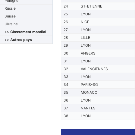
Pologne
24
ST-ETIENNE
Russie
25
LYON
Suisse
26
NICE
Ukraine
27
LYON
>>
Classement mondial
28
LILLE
>>
Autres pays
29
LYON
30
ANGERS
31
LYON
32
VALENCIENNES
33
LYON
34
PARIS-SG
35
MONACO
36
LYON
37
NANTES
38
LYON