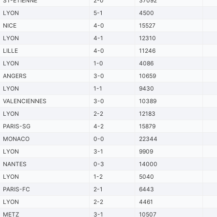
ST-ETIENNE
2-0
37092
LYON
5-1
4500
NICE
4-0
15527
LYON
4-1
12310
LILLE
4-0
11246
LYON
1-0
4086
ANGERS
3-0
10659
LYON
1-1
9430
VALENCIENNES
3-0
10389
LYON
2-2
12183
PARIS-SG
4-2
15879
MONACO
0-0
22344
LYON
3-1
9909
NANTES
0-3
14000
LYON
1-2
5040
PARIS-FC
2-1
6443
LYON
2-2
4461
METZ
3-1
10507