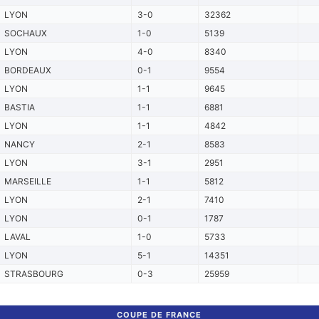
LYON
3-0
32362
SOCHAUX
1-0
5139
LYON
4-0
8340
BORDEAUX
0-1
9554
LYON
1-1
9645
BASTIA
1-1
6881
LYON
1-1
4842
NANCY
2-1
8583
LYON
3-1
2951
MARSEILLE
1-1
5812
LYON
2-1
7410
LYON
0-1
1787
LAVAL
1-0
5733
LYON
5-1
14351
STRASBOURG
0-3
25959
COUPE DE FRANCE