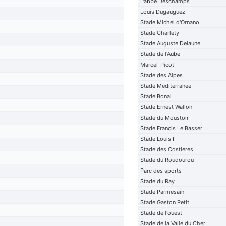
L'abbe Deschamps
Louis Dugauguez
Stade Michel d'Ornano
Stade Charlety
Stade Auguste Delaune
Stade de l'Aube
Marcel-Picot
Stade des Alpes
Stade Mediterranee
Stade Bonal
Stade Ernest Wallon
Stade du Moustoir
Stade Francis Le Basser
Stade Louis II
Stade des Costieres
Stade du Roudourou
Parc des sports
Stade du Ray
Stade Parmesain
Stade Gaston Petit
Stade de l'ouest
Stade de la Valle du Cher