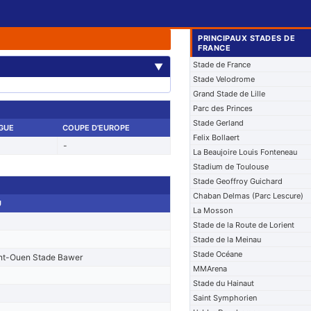
PRINCIPAUX STADES DE
FRANCE
Stade de France
▼
Stade Velodrome
Grand Stade de Lille
Parc des Princes
Stade Gerland
IGUE
COUPE D'EUROPE
Felix Bollaert
-
La Beaujoire Louis Fonteneau
Stadium de Toulouse
Stade Geoffroy Guichard
Chaban Delmas (Parc Lescure)
U
La Mosson
Stade de la Route de Lorient
Stade de la Meinau
Stade Océane
nt-Ouen Stade Bawer
MMArena
Stade du Hainaut
Saint Symphorien