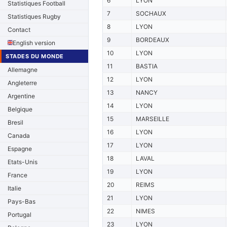
6
LYON
Statistiques Football
7
SOCHAUX
Statistiques Rugby
8
LYON
Contact
9
BORDEAUX
English version
10
LYON
STADES DU MONDE
11
BASTIA
Allemagne
12
LYON
Angleterre
13
NANCY
Argentine
14
LYON
Belgique
15
MARSEILLE
Bresil
16
LYON
Canada
17
LYON
Espagne
18
LAVAL
Etats-Unis
19
LYON
France
20
REIMS
Italie
21
LYON
Pays-Bas
22
NIMES
Portugal
23
LYON