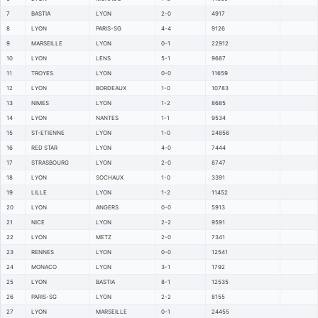
7
BASTIA
LYON
2-0
4917
8
LYON
PARIS-SG
4-4
9126
9
MARSEILLE
LYON
0-1
22912
10
LYON
LENS
5-1
9687
11
TROYES
LYON
0-0
11659
12
LYON
BORDEAUX
1-0
10783
13
NIMES
LYON
1-2
8685
14
LYON
NANTES
1-1
9534
15
ST-ETIENNE
LYON
1-0
24856
16
RED STAR
LYON
4-0
7444
17
STRASBOURG
LYON
2-0
8747
18
LYON
SOCHAUX
1-0
3391
19
LILLE
LYON
1-2
11452
20
LYON
ANGERS
0-0
5913
21
NICE
LYON
2-2
9591
22
LYON
METZ
2-0
7341
23
RENNES
LYON
0-0
12541
24
MONACO
LYON
3-1
1792
25
LYON
BASTIA
8-1
12535
26
PARIS-SG
LYON
2-2
8155
27
LYON
MARSEILLE
0-1
24455