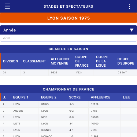
☰
⋮
STADES ET SPECTATEURS
LYON SAISON 1975
Année
▼
1975
BILAN DE LA SAISON
COUPE
COUPE
AFFLUENCE
COUPE
DIVISION
CLASSEMENT
DE
DE LA
MOYENNE
D'EUROPE
FRANCE
LIGUE
D1
3
9939
1/32 f
C3 2e T
CHAMPIONNAT DE FRANCE
J.
EQUIPE 1
EQUIPE 2
SCORE
AFFLUENCE
LIEU
1
LYON
REIMS
3-3
12228
2
ANGERS
LYON
0-2
7488
3
LYON
NICE
0-0
15969
4
METZ
LYON
3-1
10700
5
LYON
RENNES
4-1
7393
6
LYON
MONACO
1-3
11369