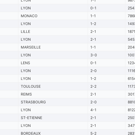
LYON
1-1
987
LYON
0-1
254
MONACO
1-1
786
LYON
1-2
149
LILLE
2-1
187
LYON
2-1
545
MARSEILLE
1-1
204
LYON
3-0
100
LENS
0-1
123
LYON
2-0
111
LYON
1-2
615
TOULOUSE
2-2
117
REIMS
2-1
301
STRASBOURG
2-0
881
LYON
4-1
812
ST-ETIENNE
2-1
250
LYON
2-1
347
BORDEAUX
5-2
283