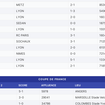
METZ
2-1
853
LYON
1-3
549
LYON
2-0
160
SEDAN
0-0
187
LYON
1-0
155
RC PARIS
3-1
160
SOCHAUX
3-1
712
LYON
2-0
615
NIMES
0-0
721
LYON
5-1
133
LYON
2-1
718
COUPE DE FRANCE
 2
SCORE
AFFLUENCE
LIEU
5-1
5978
ANGERS
3-0
29041
MARSEILLE Stade Vel
1-0
34786
COLOMBES Stade Yve