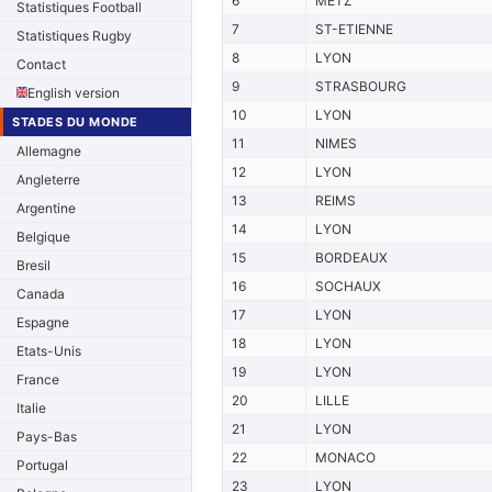
6
METZ
Statistiques Football
7
ST-ETIENNE
Statistiques Rugby
8
LYON
Contact
9
STRASBOURG
English version
10
LYON
STADES DU MONDE
11
NIMES
Allemagne
12
LYON
Angleterre
13
REIMS
Argentine
14
LYON
Belgique
15
BORDEAUX
Bresil
16
SOCHAUX
Canada
17
LYON
Espagne
18
LYON
Etats-Unis
19
LYON
France
20
LILLE
Italie
21
LYON
Pays-Bas
22
MONACO
Portugal
23
LYON