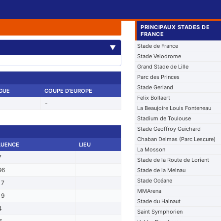
PRINCIPAUX STADES DE
FRANCE
Stade de France
▼
Stade Velodrome
Grand Stade de Lille
Parc des Princes
Stade Gerland
IGUE
COUPE D'EUROPE
Felix Bollaert
-
La Beaujoire Louis Fonteneau
Stadium de Toulouse
Stade Geoffroy Guichard
Chaban Delmas (Parc Lescure)
LUENCE
LIEU
La Mosson
7
Stade de la Route de Lorient
96
Stade de la Meinau
Stade Océane
17
MMArena
19
Stade du Hainaut
4
Saint Symphorien