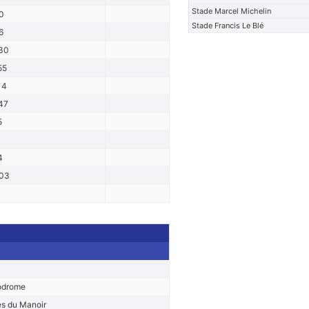
Stade Marcel Michelin
0
Stade Francis Le Blé
6
30
55
14
47
5
1
4
03
1
odrome
s du Manoir