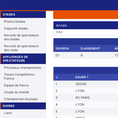
⌂
STADES
Photos Stades
Année
Capacité stades
1956
Records de spectateurs
des stades
Records de spectateurs
DIVISION
CLASSEMENT
A
des clubs
D1
8
1
AFFLUENCES DE
SPECTATEURS
Principaux championnats
Toutes Compétitions
J.
EQUIPE 1
France
1
SEDAN
Equipe de france
2
LYON
Coupe du monde
3
RC PARIS
Championnat d'europe
4
LYON
DIVERS
5
LYON
Liens