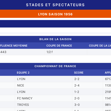
STADES ET SPECTATEURS
LYON SAISON 1956
BILAN DE LA SAISON
FFLUENCE MOYENNE
COUPE DE FRANCE
COUPE DE LA L
3443
1/2 f
CHAMPIONNAT DE FRANCE
EQUIPE 2
SCORE
AFF
LYON
2-2
671
NICE
2-4
113
LYON
1-2
219
FC NANCY
2-0
114
TROYES
3-0
981