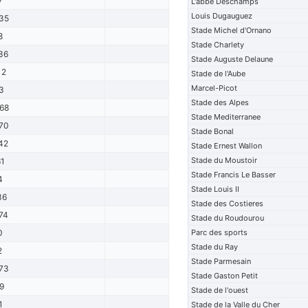
7
L'abbe Deschamps
Louis Dugauguez
35
Stade Michel d'Ornano
8
Stade Charlety
36
Stade Auguste Delaune
12
Stade de l'Aube
Marcel-Picot
3
Stade des Alpes
68
Stade Mediterranee
70
Stade Bonal
42
Stade Ernest Wallon
Stade du Moustoir
61
Stade Francis Le Basser
4
Stade Louis II
36
Stade des Costieres
74
Stade du Roudourou
0
Parc des sports
Stade du Ray
2
Stade Parmesain
73
Stade Gaston Petit
9
Stade de l'ouest
1
Stade de la Valle du Cher