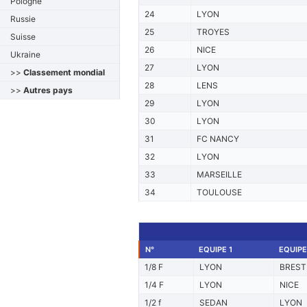
Pologne
24
LYON
Russie
25
TROYES
Suisse
26
NICE
Ukraine
27
LYON
>>
Classement mondial
28
LENS
>>
Autres pays
29
LYON
30
LYON
31
FC NANCY
32
LYON
33
MARSEILLE
34
TOULOUSE
N°
EQUIPE 1
EQUIPE
1/8 F
LYON
BREST
1/4 F
LYON
NICE
1/2 f
SEDAN
LYON