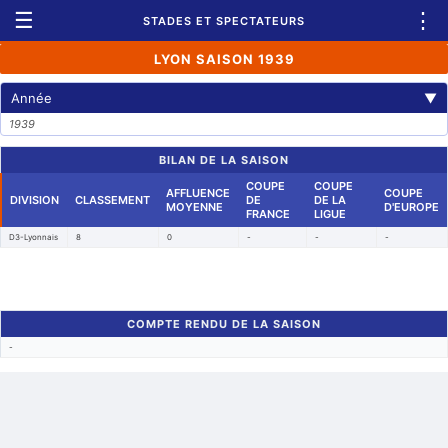
☰
⋮
STADES ET SPECTATEURS
LYON SAISON 1939
Année
▼
1939
BILAN DE LA SAISON
COUPE
COUPE
AFFLUENCE
COUPE
DIVISION
CLASSEMENT
DE
DE LA
MOYENNE
D'EUROPE
FRANCE
LIGUE
D3-Lyonnais
8
0
-
-
-
COMPTE RENDU DE LA SAISON
-
Retour