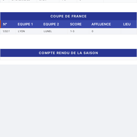
COUPE DE FRANCE
N°
EQUIPE 1
EQUIPE 2
SCORE
AFFLUENCE
LIEU
1/32 f
LYON
LUNEL
1-3
0
COMPTE RENDU DE LA SAISON
Retour