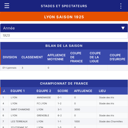
☰
⋮
STADES ET SPECTATEURS
LYON SAISON 1925
Année
▼
1925
BILAN DE LA SAISON
COUPE
COUPE
AFFLUENCE
COUPE
DIVISION
CLASSEMENT
DE
DE LA
MOYENNE
D'EUROPE
FRANCE
LIGUE
D1-Lyonnais
3
0
CHAMPIONNAT DE FRANCE
J.
EQUIPE 1
EQUIPE 2
SCORE
AFFLUENCE
LIEU
1
LYON
ANNEMASSE
0-1
0
Stade des Iris
4
LYON
FC LYON
1-2
0
Stade des Iris
5
SAINT CHAMOND
LYON
3-1
3000
6
LYON
GRENOBLE
6-2
0
Stade des Iris
7
LES TERREAUX
LYON
1-1
1000
Stade des Charmilles
8
ST-ETIENNE SC
LYON
1-5
0