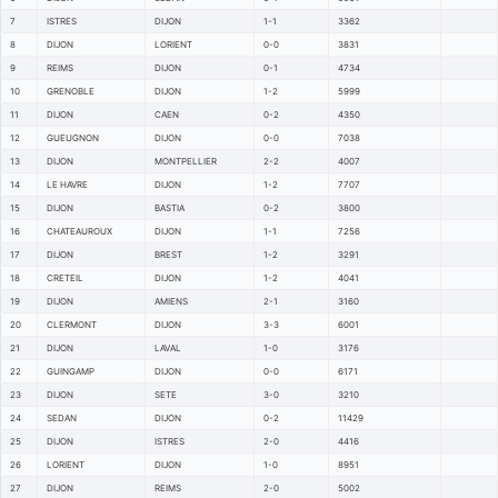
7
ISTRES
DIJON
1-1
3362
8
DIJON
LORIENT
0-0
3831
9
REIMS
DIJON
0-1
4734
10
GRENOBLE
DIJON
1-2
5999
11
DIJON
CAEN
0-2
4350
12
GUEUGNON
DIJON
0-0
7038
13
DIJON
MONTPELLIER
2-2
4007
14
LE HAVRE
DIJON
1-2
7707
15
DIJON
BASTIA
0-2
3800
16
CHATEAUROUX
DIJON
1-1
7256
17
DIJON
BREST
1-2
3291
18
CRETEIL
DIJON
1-2
4041
19
DIJON
AMIENS
2-1
3160
20
CLERMONT
DIJON
3-3
6001
21
DIJON
LAVAL
1-0
3176
22
GUINGAMP
DIJON
0-0
6171
23
DIJON
SETE
3-0
3210
24
SEDAN
DIJON
0-2
11429
25
DIJON
ISTRES
2-0
4416
26
LORIENT
DIJON
1-0
8951
27
DIJON
REIMS
2-0
5002