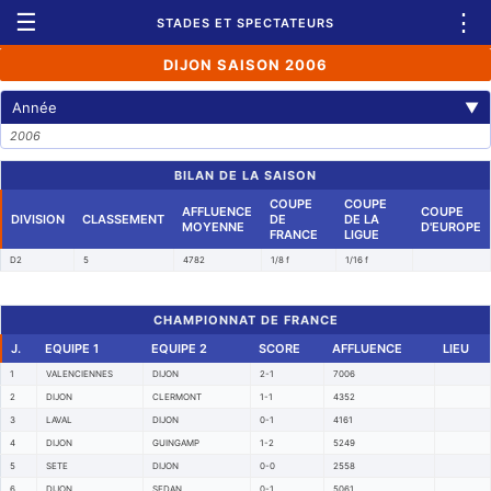
☰
⋮
STADES ET SPECTATEURS
DIJON SAISON 2006
Année
▼
2006
BILAN DE LA SAISON
COUPE
COUPE
AFFLUENCE
COUPE
DIVISION
CLASSEMENT
DE
DE LA
MOYENNE
D'EUROPE
FRANCE
LIGUE
D2
5
4782
1/8 f
1/16 f
CHAMPIONNAT DE FRANCE
J.
EQUIPE 1
EQUIPE 2
SCORE
AFFLUENCE
LIEU
1
VALENCIENNES
DIJON
2-1
7006
2
DIJON
CLERMONT
1-1
4352
3
LAVAL
DIJON
0-1
4161
4
DIJON
GUINGAMP
1-2
5249
5
SETE
DIJON
0-0
2558
6
DIJON
SEDAN
0-1
5061