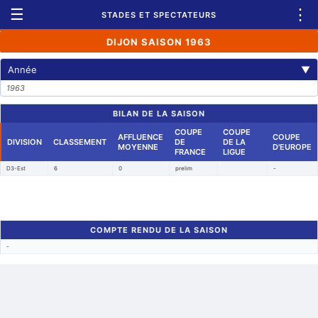
☰
⋮
STADES ET SPECTATEURS
DIJON SAISON 1963
Année
▼
1963
BILAN DE LA SAISON
COUPE
COUPE
AFFLUENCE
COUPE
DIVISION
CLASSEMENT
DE
DE LA
MOYENNE
D'EUROPE
FRANCE
LIGUE
D3-Est
6
0
prelim
-
COMPTE RENDU DE LA SAISON
-
Retour