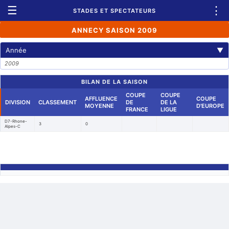
☰
⋮
STADES ET SPECTATEURS
ANNECY SAISON 2009
Année
▼
2009
BILAN DE LA SAISON
COUPE
COUPE
AFFLUENCE
COUPE
DIVISION
CLASSEMENT
DE
DE LA
MOYENNE
D'EUROPE
FRANCE
LIGUE
D7-Rhone-
3
0
Alpes-C
Retour