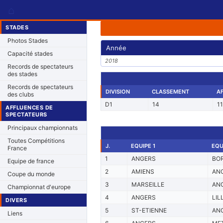
⌂
STADES
Photos Stades
Année
Capacité stades
2018
Records de spectateurs
des stades
Records de spectateurs
DIVISION
CLASSEMENT
A
des clubs
D1
14
1
AFFLUENCES DE
SPECTATEURS
Principaux championnats
Toutes Compétitions
J.
EQUIPE 1
EQU
France
1
ANGERS
BO
Equipe de france
2
AMIENS
AN
Coupe du monde
3
MARSEILLE
AN
Championnat d'europe
4
ANGERS
LIL
DIVERS
5
ST-ETIENNE
AN
Liens