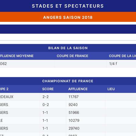
STADES ET SPECTATEURS
ANGERS SAISON 2018
BILAN DE LA SAISON
FFLUENCE MOYENNE
COUPE DE FRANCE
COUPE DE LA L
1062
1/4 f
CHAMPIONNAT DE FRANCE
IPE 2
SCORE
AFFLUENCE
LIEU
RDEAUX
2-2
11767
GERS
0-2
9240
GERS
1-1
51966
LE
1-1
10279
GERS
1-1
29740