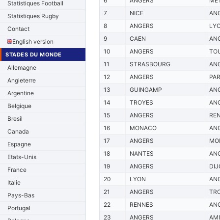
6
ANGERS
ME
Statistiques Football
7
NICE
AN
Statistiques Rugby
8
ANGERS
LY
Contact
9
CAEN
AN
English version
10
ANGERS
TO
STADES DU MONDE
11
STRASBOURG
AN
Allemagne
12
ANGERS
PAR
Angleterre
13
GUINGAMP
AN
Argentine
14
TROYES
AN
Belgique
15
ANGERS
RE
Bresil
16
MONACO
AN
Canada
17
ANGERS
MO
Espagne
18
NANTES
AN
Etats-Unis
19
ANGERS
DI
France
20
LYON
AN
Italie
21
ANGERS
TR
Pays-Bas
22
RENNES
AN
Portugal
23
ANGERS
AM