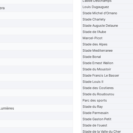
L'abbe Deschamps
Louis Dugauguez
era
Stade Michel d'Ornano
Stade Charlety
Stade Auguste Delaune
Stade de l'Aube
Marcel-Picot
Stade des Alpes
Stade Mediterranee
Stade Bonal
Stade Ernest Wallon
Stade du Moustoir
Stade Francis Le Basser
Stade Louis II
Stade des Costieres
Stade du Roudourou
Parc des sports
Stade du Ray
Lumières
Stade Parmesain
Stade Gaston Petit
Stade de l'ouest
Stade de la Valle du Cher