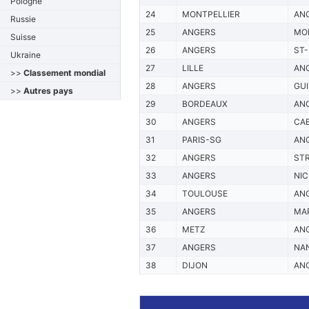
Pologne
24
MONTPELLIER
AN
Russie
25
ANGERS
MO
Suisse
26
ANGERS
ST-
Ukraine
27
LILLE
AN
>>
Classement mondial
28
ANGERS
GU
>>
Autres pays
29
BORDEAUX
AN
30
ANGERS
CA
31
PARIS-SG
AN
32
ANGERS
ST
33
ANGERS
NIC
34
TOULOUSE
AN
35
ANGERS
MAR
36
METZ
AN
37
ANGERS
NA
38
DIJON
AN