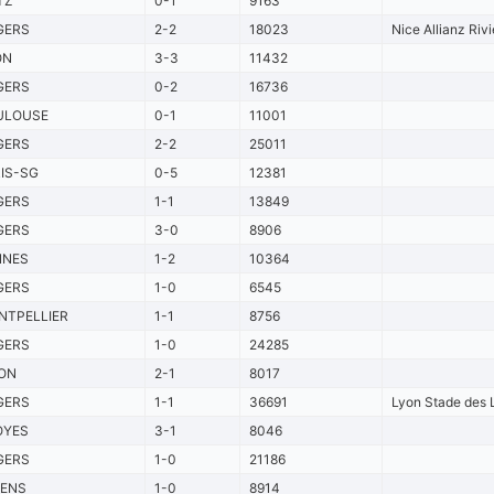
TZ
0-1
9163
GERS
2-2
18023
Nice Allianz Rivi
ON
3-3
11432
GERS
0-2
16736
ULOUSE
0-1
11001
GERS
2-2
25011
IS-SG
0-5
12381
GERS
1-1
13849
GERS
3-0
8906
NNES
1-2
10364
GERS
1-0
6545
NTPELLIER
1-1
8756
GERS
1-0
24285
JON
2-1
8017
GERS
1-1
36691
Lyon Stade des 
OYES
3-1
8046
GERS
1-0
21186
IENS
1-0
8914