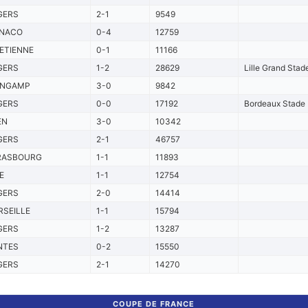
GERS
2-1
9549
NACO
0-4
12759
ETIENNE
0-1
11166
GERS
1-2
28629
Lille Grand Stade
INGAMP
3-0
9842
GERS
0-0
17192
Bordeaux Stade 
EN
3-0
10342
GERS
2-1
46757
RASBOURG
1-1
11893
E
1-1
12754
GERS
2-0
14414
SEILLE
1-1
15794
GERS
1-2
13287
NTES
0-2
15550
GERS
2-1
14270
COUPE DE FRANCE