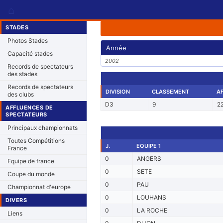
⌂
STADES
Photos Stades
Année
Capacité stades
2002
Records de spectateurs
des stades
Records de spectateurs
DIVISION
CLASSEMENT
A
des clubs
D3
9
2
AFFLUENCES DE
SPECTATEURS
Principaux championnats
Toutes Compétitions
J.
EQUIPE 1
France
0
ANGERS
Equipe de france
0
SETE
Coupe du monde
0
PAU
Championnat d'europe
0
LOUHANS
DIVERS
0
LA ROCHE
Liens