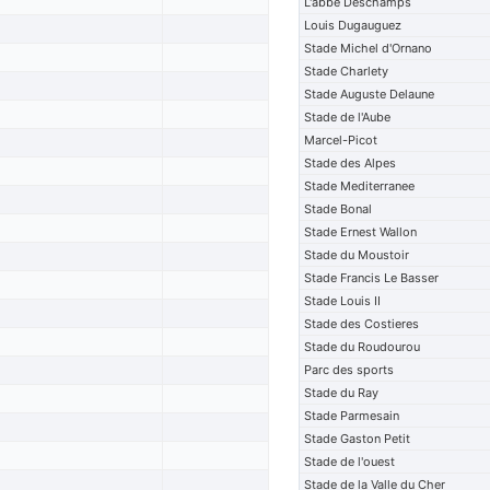
L'abbe Deschamps
Louis Dugauguez
Stade Michel d'Ornano
Stade Charlety
Stade Auguste Delaune
Stade de l'Aube
Marcel-Picot
Stade des Alpes
Stade Mediterranee
Stade Bonal
Stade Ernest Wallon
Stade du Moustoir
Stade Francis Le Basser
Stade Louis II
Stade des Costieres
Stade du Roudourou
Parc des sports
Stade du Ray
Stade Parmesain
Stade Gaston Petit
Stade de l'ouest
Stade de la Valle du Cher