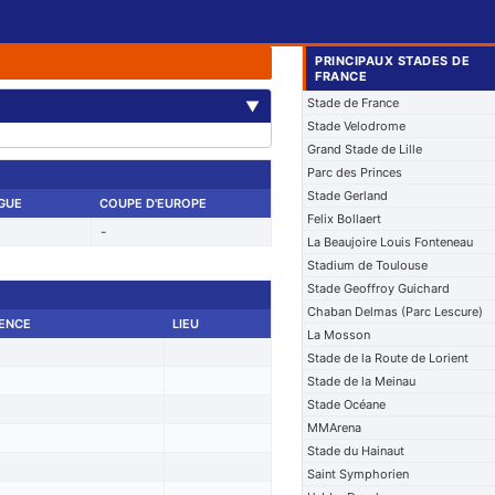
PRINCIPAUX STADES DE
FRANCE
Stade de France
▼
Stade Velodrome
Grand Stade de Lille
Parc des Princes
Stade Gerland
IGUE
COUPE D'EUROPE
Felix Bollaert
-
La Beaujoire Louis Fonteneau
Stadium de Toulouse
Stade Geoffroy Guichard
Chaban Delmas (Parc Lescure)
ENCE
LIEU
La Mosson
Stade de la Route de Lorient
Stade de la Meinau
Stade Océane
MMArena
Stade du Hainaut
Saint Symphorien