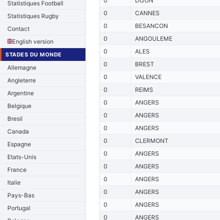
0
DIJON
Statistiques Football
0
CANNES
Statistiques Rugby
0
BESANCON
Contact
0
ANGOULEME
English version
0
ALES
STADES DU MONDE
0
BREST
Allemagne
0
VALENCE
Angleterre
0
REIMS
Argentine
0
ANGERS
Belgique
0
ANGERS
Bresil
0
ANGERS
Canada
0
CLERMONT
Espagne
0
ANGERS
Etats-Unis
0
ANGERS
France
0
ANGERS
Italie
0
ANGERS
Pays-Bas
0
ANGERS
Portugal
0
ANGERS