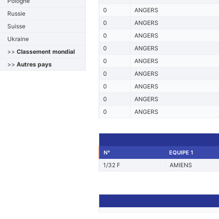
Pologne
0
ANGERS
Russie
0
ANGERS
Suisse
0
ANGERS
Ukraine
0
ANGERS
>>
Classement mondial
0
ANGERS
>>
Autres pays
0
ANGERS
0
ANGERS
0
ANGERS
0
ANGERS
N°
EQUIPE 1
1/32 F
AMIENS