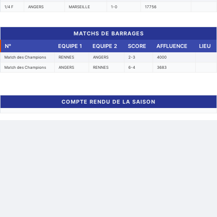
1/4 F
ANGERS
MARSEILLE
1-0
17756
MATCHS DE BARRAGES
N°
EQUIPE 1
EQUIPE 2
SCORE
AFFLUENCE
LIEU
Match des Champions
RENNES
ANGERS
2-3
4000
Match des Champions
ANGERS
RENNES
6-4
3683
COMPTE RENDU DE LA SAISON
Retour