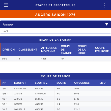
☰
⋮
STADES ET SPECTATEURS
ANGERS SAISON 1976
Année
▼
1976
BILAN DE LA SAISON
COUPE
COUPE
AFFLUENCE
COUPE
DIVISION
CLASSEMENT
DE
DE LA
MOYENNE
D'EUROPE
FRANCE
LIGUE
D2-B
1
5235
1/4 f
-
COUPE DE FRANCE
N°
EQUIPE 1
EQUIPE 2
SCORE
AFFLUENCE
LIEU
1/16 f
CHAUMONT
ANGERS
3-1
2668
1/16 f
ANGERS
CHAUMONT
4-0
6975
1/8 f
ANGERS
BEZIERS
2-0
6748
1/8 f
BEZIERS
ANGERS
1-4
3155
1/4 F
MARSEILLE
ANGERS
2-0
21312